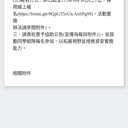
(三)報名方式：即日起至115年6月30日(二) 止，採
用線上報
名(https://forms.gle/9QpG55xUicAnSPg99)，活動實
施
辦法請參閱附件1。
三、請貴校惠予協助公告(宣傳海報詳附件2)，並鼓
勵同學組隊報名參加，以拓展視野並增進資安實務
能力。
相關附件