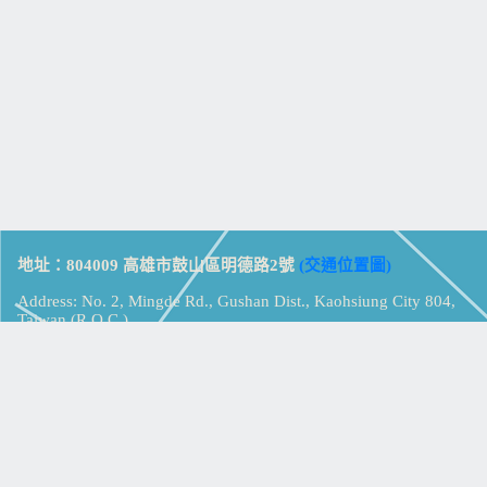
地址：804009 高雄市鼓山區明德路2號
(交通位置圖)
Address: No. 2, Mingde Rd., Gushan Dist., Kaohsiung City 804,
Taiwan (R.O.C.)
電話：07-5213258
(
分機表
)
傳真：07-5213259
【
Web_Phone_Call
】
瀏覽總計：
15360516
資訊安全
免責及隱私權宣告