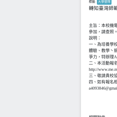
標籤:
大學營隊
轉知臺灣師範
主旨：本校機電
參加，請查照
說明：
一、為培養學校
體驗、教學丶
爭力，特辦理A
二、本活動報
http://www.m
三、敬請貴校
四、如有報名相關
a4093846@gma