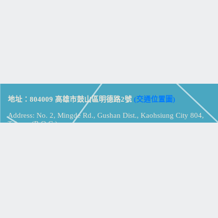
地址：804009 高雄市鼓山區明德路2號
(交通位置圖)
Address: No. 2, Mingde Rd., Gushan Dist., Kaohsiung City 804,
Taiwan (R.O.C.)
電話：07-5213258
(
分機表
)
傳真：07-5213259
【
Web_Phone_Call
】
瀏覽總計：
15390342
資訊安全
免責及隱私權宣告
版權所有：高雄市立鼓山高級中學