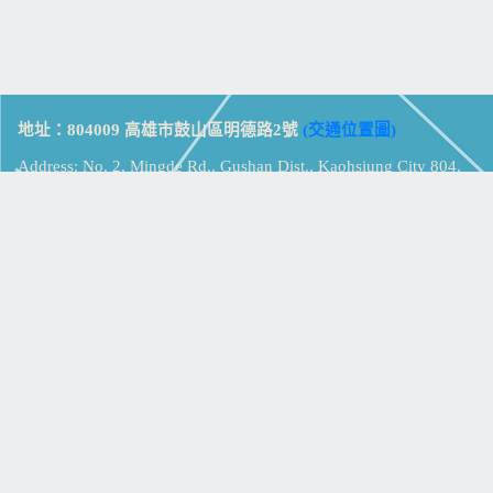
地址：804009 高雄市鼓山區明德路2號
(交通位置圖)
Address: No. 2, Mingde Rd., Gushan Dist., Kaohsiung City 804,
Taiwan (R.O.C.)
電話：07-5213258
(
分機表
)
傳真：07-5213259
【
Web_Phone_Call
】
瀏覽總計：
15378979
資訊安全
免責及隱私權宣告
版權所有：高雄市立鼓山高級中學
© Zsystem Design.