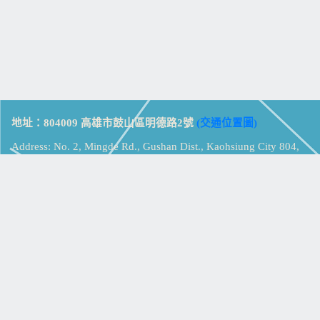
地址：804009 高雄市鼓山區明德路2號
(交通位置圖)
Address: No. 2, Mingde Rd., Gushan Dist., Kaohsiung City 804,
Taiwan (R.O.C.)
電話：07-5213258
(
分機表
)
傳真：07-5213259
【
Web_Phone_Call
】
瀏覽總計：
15339299
資訊安全
免責及隱私權宣告
版權所有：高雄市立鼓山高級中學
© Zsystem Design.