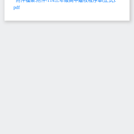
附件檔案:附件-114三年級高中離校程序單(正式).
pdf