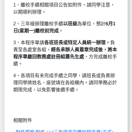
1
、離校手續相關項目公告如附件，請同學注意，
以期順利辦理。
2
、三年級辦理離校手續
以班級
為單位，預計
6
月1
日(星期一)離校前完成
。
3
、本程序單請
各班班長或特定人員統一辦理，
負
責至各處室各組，
經各承辦人員蓋章完成後，將本
程序單繳回教務處註冊組蕭先生處
，方完成離校手
續。
4
、各項目有未完成手續之同學，請班長或負責辦
理同學將姓名、座號填在各組欄內。請同學務必於
期限完成，以免影響後續手續。
相關附件