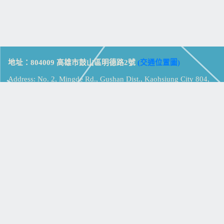
地址：804009 高雄市鼓山區明德路2號
(交通位置圖)
Address: No. 2, Mingde Rd., Gushan Dist., Kaohsiung City 804,
Taiwan (R.O.C.)
電話：07-5213258
(
分機表
)
傳真：07-5213259
【
Web_Phone_Call
】
瀏覽總計：
15375153
資訊安全
免責及隱私權宣告
版權所有：高雄市立鼓山高級中學
© Zsystem Design.