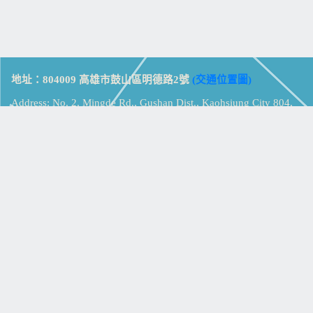
地址：804009 高雄市鼓山區明德路2號
(交通位置圖)
Address: No. 2, Mingde Rd., Gushan Dist., Kaohsiung City 804,
Taiwan (R.O.C.)
電話：07-5213258
(
分機表
)
傳真：07-5213259
【
Web_Phone_Call
】
瀏覽總計：
15432390
資訊安全
免責及隱私權宣告
版權所有：高雄市立鼓山高級中學
© Zsystem Design.