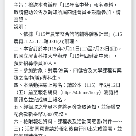
主旨：檢送本會辦理「115年高中營」報名資料，
敬請協助公告及轉知所屬四健會員並鼓勵參加，請
查照。
說明：
一、依據「115年農業整合諮詢輔導體系計畫」(115
農再-1.2.2-1.1-輔-001(2))辦理。
二、本會訂於本(115)年7月21日(二)至7月23日(四)，
假國立屏東科技大學辦理「115年四健高中營」，
預計招募學員30人。
三、參加對象：對農/漁業、四健會及大學課程有興
趣之高中(職)/專科生。
四、本活動採線上報名：請於本（115）年6月12日
（五）前至報名網頁（https://4-h.me/ficcy）瀏覽相
關訊息並完成線上報名。
五、經錄取之學員本會將另發錄取通知，並須繳交
配合款新臺幣2,800元整。
六、檢附報名資料、課程表及活動同意書(附件一～
三)；活動同意書請於報名後自行印出完成簽署，並