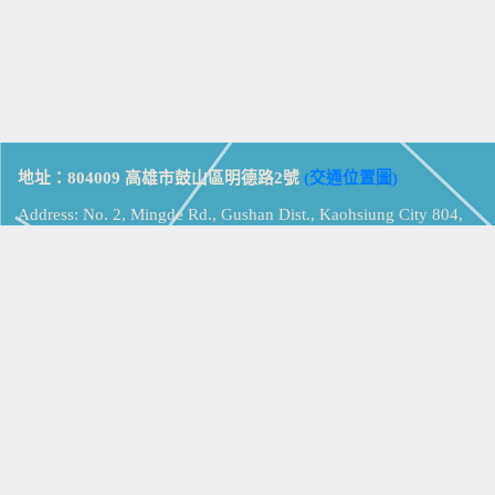
地址：804009 高雄市鼓山區明德路2號
(交通位置圖)
Address: No. 2, Mingde Rd., Gushan Dist., Kaohsiung City 804,
Taiwan (R.O.C.)
電話：07-5213258
(
分機表
)
傳真：07-5213259
【
Web_Phone_Call
】
瀏覽總計：
15353281
資訊安全
免責及隱私權宣告
版權所有：高雄市立鼓山高級中學
© Zsystem Design.