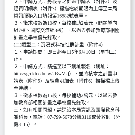
２、申請方式：將核章之計畫申請表（附件2）及
經費明細表（附件3）掃描檔於期限內上傳至本局
資訊服務入口填報第16582號表單。
３、徵求校數為10校，每校補助2萬元（問題導向
組7校、國際交流組3校），以過去參加教育部相關
計畫之學校優先錄取。
(二)類型二：沉浸式科技社群計畫（附件4）
１、申請期間：即日起至115年6月10日（星期三）
止。
２、申請方式：請逕至以下網址報名（網址：
https://go.kh.edu.tw/kBwVkj），並將核章之計畫申
請表（附件5）及經費明細表（附件6）掃描檔上傳
至連結。
３、徵求校數為15校，每校補助2萬元，以過去參
加教育部相關計畫之學校優先錄取。
三、如有相關問題，請逕洽本局資訊及國際教育科
謝科員，電話：07-799-5678分機3119或黃教師（分
機3115）。