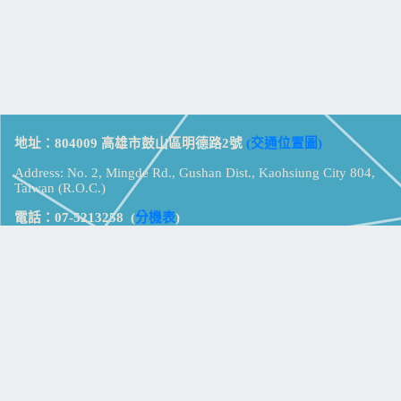
地址：804009 高雄市鼓山區明德路2號
(交通位置圖)
Address: No. 2, Mingde Rd., Gushan Dist., Kaohsiung City 804,
Taiwan (R.O.C.)
電話：07-5213258
(
分機表
)
傳真：07-5213259
【
Web_Phone_Call
】
瀏覽總計：
15375079
資訊安全
免責及隱私權宣告
版權所有：高雄市立鼓山高級中學
© Zsystem Design.