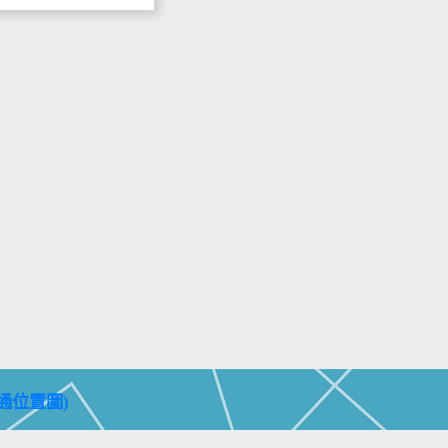
通位置圖)
aohsiung City 804, Taiwan (R.O.C.)