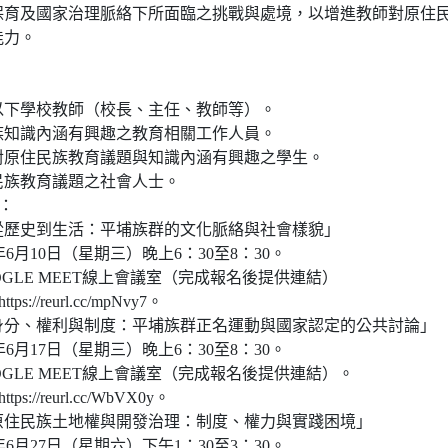
保育及國家治理脈絡下所面臨之挑戰與處境，以增進教師對原住
能力。
：
以下學校教師（校長、主任、教師等）。
族知識內涵有興趣之教育相關工作人員。
對原住民族教育議題與知識內涵有興趣之學生。
民族教育議題之社會人士。
：
從歷史到生活：平埔族群的文化脈絡與社會樣貌」
5年6月10日（星期三）晚上6：30至8：30。
OGLE MEET線上會議室（完成報名後提供連結）
s://reurl.cc/mpNvy7。
身分、權利與制度：平埔族群正名運動與國家認定的公共討論」
5年6月17日（星期三）晚上6：30至8：30。
OOGLE MEET線上會議室（完成報名後提供連結）。
s://reurl.cc/WbVX0y。
原住民族土地權與開發治理：制度、權力與實踐困境」
5年6月27日（星期六）下午1：30至3：30。