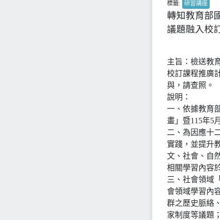
標籤:
研習講座
轉知教育部
議題融入校
主旨：檢送教
校訂課程推廣
與，請查照。
說明：
一、依據教育部
畫」暨115年5
二、為因應十
實踐，並提升
文、社會、自
相關學習內容
三、社會領域
會領域學習內
群之歷史脈絡
家制度等議題