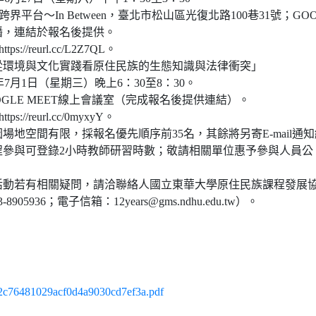
跨界平台～In Between，臺北市松山區光復北路100巷31號；GOO
播，連結於報名後提供。
s://reurl.cc/L2Z7QL。
從環境與文化實踐看原住民族的生態知識與法律衝突」
5年7月1日（星期三）晚上6：30至8：30。
OOGLE MEET線上會議室（完成報名後提供連結）。
s://reurl.cc/0myxyY。
場地空間有限，採報名優先順序前35名，其餘將另寄E-mail通
程參與可登錄2小時教師研習時數；敬請相關單位惠予參與人員公
活動若有相關疑問，請洽聯絡人國立東華大學原住民族課程發展
905936；電子信箱：12years@gms.ndhu.edu.tw）。
6481029acf0d4a9030cd7ef3a.pdf