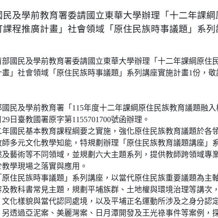
國民及學前教育署委請國立東華大學辦理「十二年課綱
訂課程推廣計畫」社會領域「原住民族時事議題」系列
育部國民及學前教育署委請國立東華大學辦理「十二年課綱原住
計畫」社會領域「原住民族時事議題」系列講座實施計畫1份，敬
國民及學前教育署「115年度十二年課綱原住民族教育議題融入
月29日臺教國署原字第1155701700號函辦理。
二年國民基本教育課程綱要之實施，強化原住民族教育議題於各
教師多元文化教學知能，特規劃辦理「原住民族教育議題講座」
然及藝術等不同領域，並規劃六大主題系列，提供教師跨領域專
於教學現場之落實與應用。
「原住民族時事議題」系列講座，以當代原住民族重要議題為主
容及教科書常見主題，規劃平埔族群、土地權與環境治理等講次
、文化樣貌與當代認同處境，以及平埔正名運動所涉及之身分認
；另透過亞泥案、美麗灣案、日月潭開發及王光祿事件等案例，