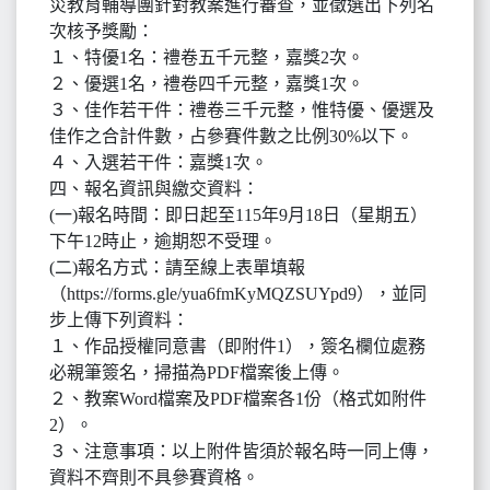
災教育輔導團針對教案進行審查，並徵選出下列名
次核予獎勵：
１、特優1名：禮卷五千元整，嘉獎2次。
２、優選1名，禮卷四千元整，嘉獎1次。
３、佳作若干件：禮卷三千元整，惟特優、優選及
佳作之合計件數，占參賽件數之比例30%以下。
４、入選若干件：嘉獎1次。
四、報名資訊與繳交資料：
(一)報名時間：即日起至115年9月18日（星期五）
下午12時止，逾期恕不受理。
(二)報名方式：請至線上表單填報
（https://forms.gle/yua6fmKyMQZSUYpd9），並同
步上傳下列資料：
１、作品授權同意書（即附件1），簽名欄位處務
必親筆簽名，掃描為PDF檔案後上傳。
２、教案Word檔案及PDF檔案各1份（格式如附件
2）。
３、注意事項：以上附件皆須於報名時一同上傳，
資料不齊則不具參賽資格。