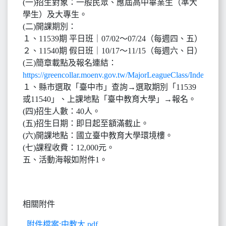
(一)招生對象：一般民眾、應屆高中畢業生（準大
學生）及大專生。
(二)開課期別：
１、11539期 平日班｜07/02～07/24（每週四、五）
２、11540期 假日班｜10/17～11/15（每週六、日）
(三)簡章載點及報名連結：
https://greencollar.moenv.gov.tw/MajorLeagueClass/Index
。
１、縣市選取「臺中市」查詢→選取期別「11539
或11540」、上課地點「臺中教育大學」→報名。
(四)招生人數：40人。
(五)招生日期：即日起至額滿截止。
(六)開課地點：國立臺中教育大學環境樓。
(七)課程收費：12,000元。
五、活動海報如附件1。
相關附件
附件檔案:中教大.pdf