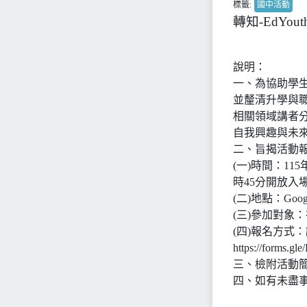
標籤:
國中活動
轉知-EdY
說明：
一、為協助學生
並釐清升學與
相關領域講者
自我興趣與未
二、旨揭活動
(一)時間：115
時45分開放入
(二)地點：Goog
(三)參加對象
(四)報名方式：
https://forms.
三、檢附活動簡
四、如有未盡事宜，