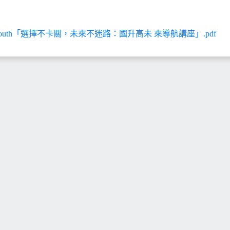
Youth「選擇不卡關，未來不迷路：國升高未 來導航講座」.pdf