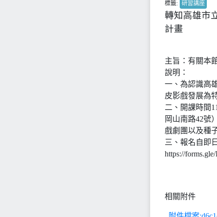
標籤:
研習講座
轉知高雄市
計畫
主旨：有關本館
說明：
一、為認識高
皮影戲發展為
二、開課時間1
岡山南路42
戲劇團以及種子
三、報名自即日
https://forms.g
相關附件
附件檔案:d6c1d22