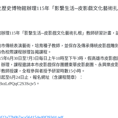
立歷史博物館辦理115年「影繫生活─皮影戲文化藝術
辦理115年「影繫生活─皮影戲文化藝術扎根」教師研習計畫，
雄市傳統表演藝術，培育種子教師，並保存及傳承傳統皮影戲雕
特色校際課程辦理旨揭課程。
15年6月30日至7月3日每日上午10時至下午3時，假高雄市皮影
號）辦理，課程邀請本市皮影戲保存團體東華皮影劇團、永興樂皮
教師授課，全程參與者授予研習時數15小時。
起至6月24日止，報名網址（含課程簡章）：
le/BrzLrPQqC2S3Scjv5。
a77b0b7aca564154e40f293d4.pdf