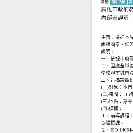
標籤:
國中活動
高
高雄市政府教育
內部查證員
主旨：檢送本局與
訓練簡章，詳
說明：
一、依據市府環保
二、因應全球氣
學校淨零城市
三、旨揭證照
(一)對象：本
(二)時間：11
(三)地點：淨
(四)課程：
１、前導課程
協理授課。
２、ISO 14