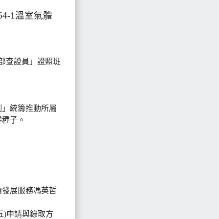
64-1溫室氣體
體內部查證員」證照班
例」統籌推動所屬
零種子。
續發展服務馮英哲
(五)申請與錄取方