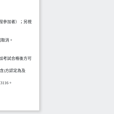
全程參加者）；另視
電取消。
加考試合格後方可
(含)方認定為及
116。