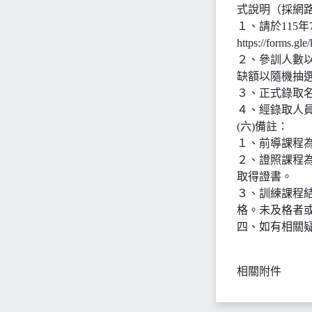
式說明（採網
１、請於115年
https://forms.
２、參訓人數以
缺額以隨機抽
３、正式錄取名
４、經錄取人
(六)備註：
１、前導課程為
２、證照課程
取得證書。
３、訓練課程結
格。未及格者
四、如有相關疑義
相關附件