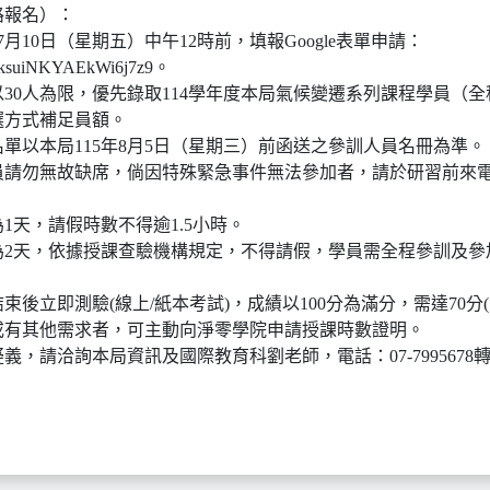
路報名）：
7月10日（星期五）中午12時前，填報Google表單申請：
gle/ksuiNKYAEkWi6j7z9。
30人為限，優先錄取114學年度本局氣候變遷系列課程學員（
選方式補足員額。
單以本局115年8月5日（星期三）前函送之參訓人員名冊為準。
員請勿無故缺席，倘因特殊緊急事件無法參加者，請於研習前來
1天，請假時數不得逾1.5小時。
為2天，依據授課查驗機構規定，不得請假，學員需全程參訓及參
束後立即測驗(線上/紙本考試)，成績以100分為滿分，需達70分
或有其他需求者，可主動向淨零學院申請授課時數證明。
，請洽詢本局資訊及國際教育科劉老師，電話：07-7995678轉3