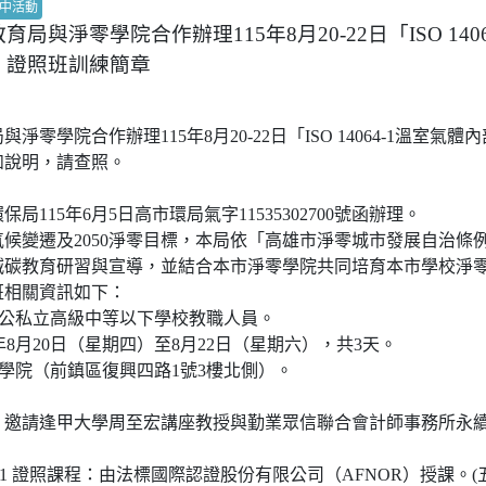
中活動
局與淨零學院合作辦理115年8月20-22日「ISO 140
」證照班訓練簡章
淨零學院合作辦理115年8月20-22日「ISO 14064-1溫室氣
如說明，請查照。
局115年6月5日高市環局氣字11535302700號函辦理。
候變遷及2050淨零目標，本局依「高雄市淨零城市發展自治條
減碳教育研習與宣導，並結合本市淨零學院共同培育本市學校淨
班相關資訊如下：
市公私立高級中等以下學校教職人員。
5年8月20日（星期四）至8月22日（星期六），共3天。
零學院（前鎮區復興四路1號3樓北側）。
：邀請逢甲大學周至宏講座教授與勤業眾信聯合會計師事務所永
064-1 證照課程：由法標國際認證股份有限公司（AFNOR）授課。