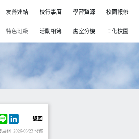
友善連結
校行事曆
學習資源
校園報修
特色班級
活動相簿
處室分機
Ｅ化校園
ok
witter
Line
LinkedIn
返回
發展組
2026/06/23 發佈