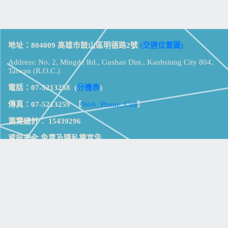
地址：804009 高雄市鼓山區明德路2號
(交通位置圖)
Address: No. 2, Mingde Rd., Gushan Dist., Kaohsiung City 804,
Taiwan (R.O.C.)
電話：07-5213258
(
分機表
)
傳真：07-5213259
【
Web_Phone_Call
】
瀏覽總計：
15439296
資訊安全
免責及隱私權宣告
版權所有：高雄市立鼓山高級中學
© Zsystem Design.