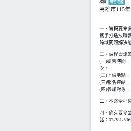
標籤:
研習講座
高雄市115
一、旨揭夏令
攜手打造技職
跨域問題解決
二、課程資訊
(一)研習時間：
次。
(二)上課地點
(三)報名連結：http
(四)參加對象
三、本案全程
四、倘有夏令
話：07-381-53