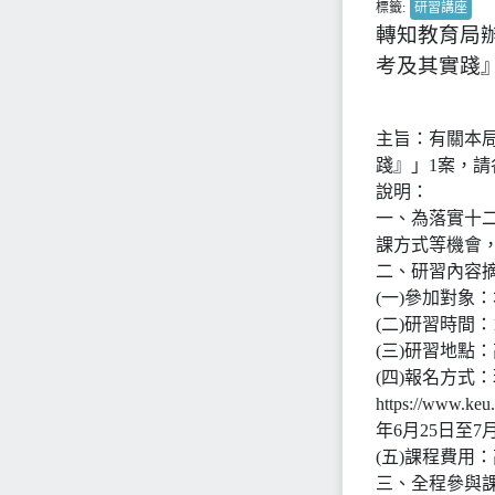
標籤:
研習講座
轉知教育局辦
考及其實踐
主旨：有關本局
踐』」1案，
說明：
一、為落實十
課方式等機會
二、研習內容摘
(一)參加對象
(二)研習時間：
(三)研習地點
(四)報名方式
https://w
年6月25日至
(五)課程費用
三、全程參與