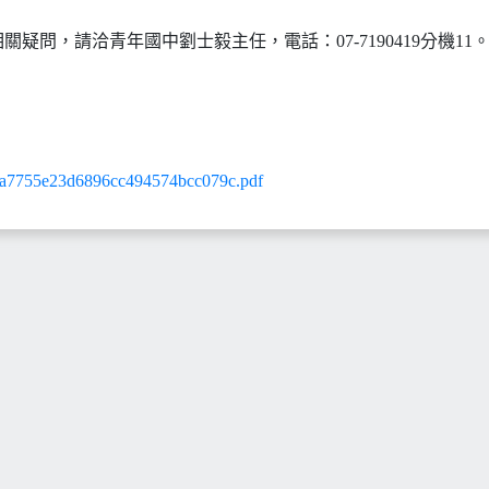
關疑問，請洽青年國中劉士毅主任，電話：07-7190419分機11
55e23d6896cc494574bcc079c.pdf