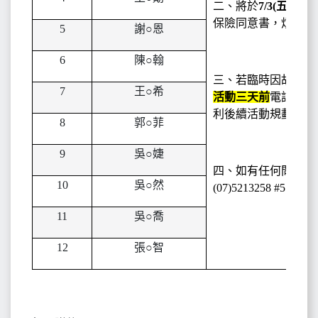
二、將於
7/3(
五)
前
以
保險同意書，煩請留
5
謝
○
恩
6
陳
○
翰
三、若臨時因故無法
7
王
○
希
活動三天前
電話通知
利後續活動規劃。
8
郭
○
菲
9
吳
○
婕
四、如有任何問題歡
10
吳
○
然
(07)5213258
#5115
11
吳
○
喬
12
張
○
智