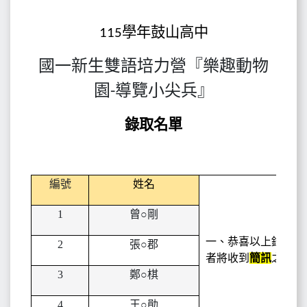
11
5
學年鼓山高中
國一新生雙語培力營『樂趣動物
園-導覽小尖兵』
錄取名單
編號
姓名
1
曾
○
剛
一、恭喜以上錄取的
2
張
○
郡
者將收到
簡訊
之錄取
3
鄭
○
棋
4
王
○
勛