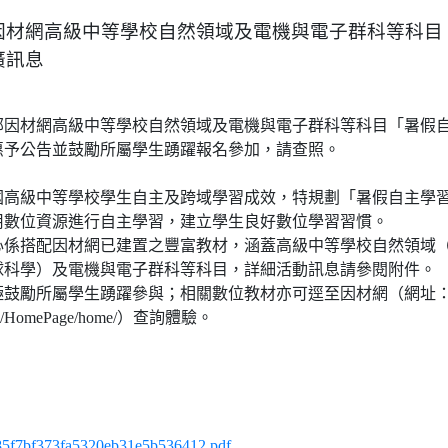
因材網高級中等學校自然領域及電機與電子群科等科目
廣訊息
部因材網高級中等學校自然領域及電機與電子群科等科目「暑假
惠予公告並鼓勵所屬學生踴躍報名參加，請查照。
國高級中等學校學生自主及跨域學習成效，特規劃「暑假自主學
用數位資源進行自主學習，建立學生良好數位學習習慣。
心係搭配因材網已建置之豐富教材，涵蓋高級中等學校自然領域
球科學）及電機與電子群科等科目，詳細活動訊息請參閱附件。
極鼓勵所屬學生踴躍參與；相關數位教材亦可逕至因材網（網址
du.tw/HomePage/home/）查詢體驗。
7bf373fa5320eb31e5b536412.pdf