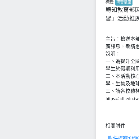
標籤:
研習講座
轉知教育部
習」活動推
主旨：檢送本
廣訊息，敬請
說明：
一、為提升全
學生於假期利
二、本活動核
學、生物及地
三、請各校積
https://adl.e
相關附件
附件檔案:8ff885f