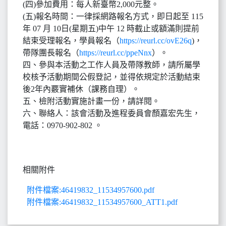
(四)參加費用：每人新臺幣2,000元整。
(五)報名時間：一律採網路報名方式，即日起至 115
年 07 月 10日(星期五)中午 12 時截止或額滿則提前
結束受理報名，學員報名（
https://reurl.cc/ovE26q
)，
帶隊團長報名（
https://reurl.cc/ppeNnx
）。
四、參與本活動之工作人員及帶隊教師，請所屬學
校核予活動期間公假登記，並得依規定於活動結束
後2年內覈實補休（課務自理）。
五、檢附活動實施計畫一份，請詳閱。
六、聯絡人：該會活動及進程委員會顏嘉宏先生，
電話：0970-902-802 。
相關附件
附件檔案:46419832_11534957600.pdf
附件檔案:46419832_11534957600_ATT1.pdf