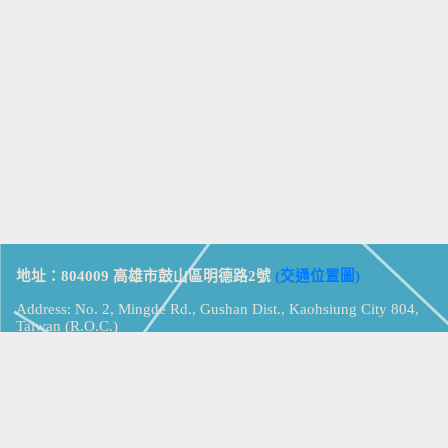
地址：804009 高雄市鼓山區明德路2號
(交通位置圖)
Address: No. 2, Mingde Rd., Gushan Dist., Kaohsiung City 804,
Taiwan (R.O.C.)
電話：07-5213258
(
分機表
)
傳真：07-5213259
【
Web_Phone_Call
】
瀏覽總計：
15379037