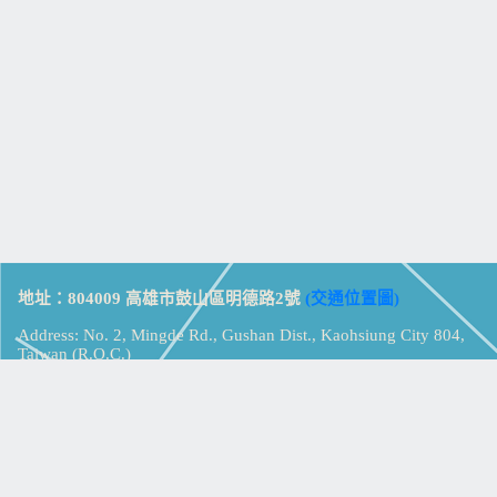
地址：804009 高雄市鼓山區明德路2號
(交通位置圖)
Address: No. 2, Mingde Rd., Gushan Dist., Kaohsiung City 804,
Taiwan (R.O.C.)
電話：07-5213258
(
分機表
)
傳真：07-5213259
【
Web_Phone_Call
】
瀏覽總計：
15342471