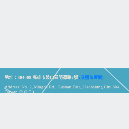
地址：804009 高雄市鼓山區明德路2號
(交通位置圖)
Address: No. 2, Mingde Rd., Gushan Dist., Kaohsiung City 804,
Taiwan (R.O.C.)
電話：07-5213258
(
分機表
)
傳真：07-5213259
【
Web_Phone_Call
】
瀏覽總計：
15353463