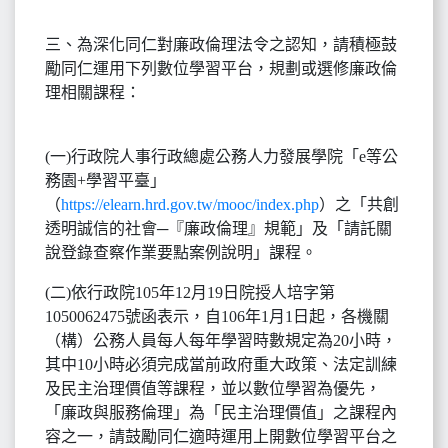
三、為深化同仁對廉政倫理法令之認知，請積極鼓
勵同仁運用下列數位學習平台，規劃或選修廉政倫
理相關課程：
(一)行政院人事行政總處公務人力發展學院「e等公
務園+學習平臺」
（
https://elearn.hrd.gov.tw/mooc/index.php
）之「共創
透明誠信的社會─『廉政倫理』規範」及「請託關
說登錄查察作業要點案例說明」課程。
(二)依行政院105年12月19日院授人培字第
1050062475號函表示，自106年1月1日起，各機關
（構）公務人員每人每年學習時數規定為20小時，
其中10小時必須完成當前政府重大政策、法定訓練
及民主治理價值等課程，並以數位學習為優先，
「廉政與服務倫理」為「民主治理價值」之課程內
容之一，請鼓勵同仁適時運用上開數位學習平台之