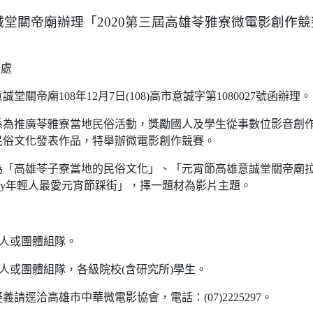
堂關帝廟辦理「2020第三屆高雄苓雅寮微電影創作競
務處
堂關帝廟108年12月7日(108)高市意誠字第1080027號函辦理。
係為推廣苓雅寮當地民俗活動，獎勵國人及學生從事數位影音創
民俗文化發表作品，特舉辦微電影創作競賽。
為「高雄苓子寮當地的民俗文化」、「元宵節高雄意誠堂關帝廟
play年輕人最愛元宵節踩街」，擇一題材為影片主題。
：
個人或團體組隊。
個人或團體組隊，各級院校(含研究所)學生。
請逕洽高雄市中華微電影協會，電話：(07)2225297。