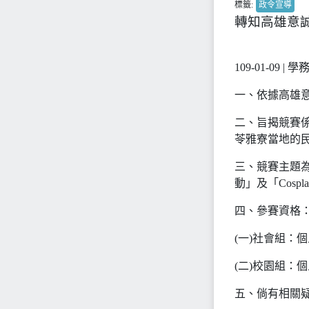
標籤:
政令宣導
轉知高雄意誠
109-01-09 | 學
一、依據高雄意誠
二、旨揭競賽
苓雅寮當地的
三、競賽主題
動」及「Cos
四、參賽資格
(一)社會組：
(二)校園組：
五、倘有相關疑義