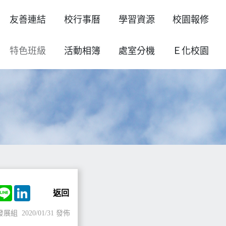
友善連結
校行事曆
學習資源
校園報修
特色班級
活動相簿
處室分機
Ｅ化校園
ok
witter
Line
LinkedIn
返回
發展組
2020/01/31 發佈