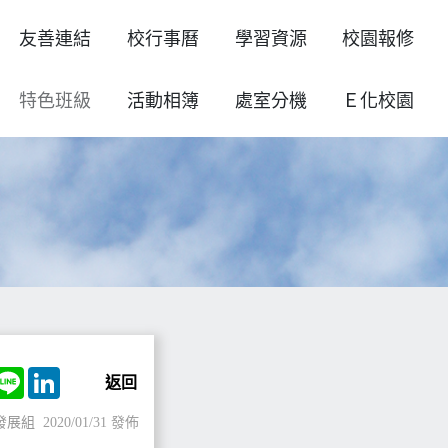
友善連結
校行事曆
學習資源
校園報修
特色班級
活動相簿
處室分機
Ｅ化校園
ok
witter
Line
LinkedIn
返回
發展組
2020/01/31 發佈