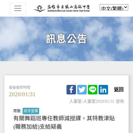
訊息公告
Facebook
Twitter
Line
LinkedIn
最後編修時間
返回
2020/01/31
人事室-人事室
2020/01/31 發佈
標籤:
政令宣導
有關舞蹈班專任教師減授課，其特教津貼
(職務加給)支給疑義