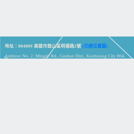
地址：804009 高雄市鼓山區明德路2號
(交通位置圖)
Address: No. 2, Mingde Rd., Gushan Dist., Kaohsiung City 804,
Taiwan (R.O.C.)
電話：07-5213258
(
分機表
)
傳真：07-5213259
【
Web_Phone_Call
】
瀏覽總計：
15343645
資訊安全
免責及隱私權宣告
版權所有：高雄市立鼓山高級中學
© Zsystem Design.