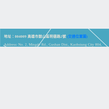
地址：804009 高雄市鼓山區明德路2號
(交通位置圖)
Address: No. 2, Mingde Rd., Gushan Dist., Kaohsiung City 804,
Taiwan (R.O.C.)
電話：07-5213258
(
分機表
)
傳真：07-5213259
【
Web_Phone_Call
】
瀏覽總計：
15382373
資訊安全
免責及隱私權宣告
版權所有：高雄市立鼓山高級中學
© Zsystem Design.