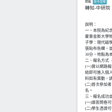
標籤:
政令宣導
轉知-中研
說明：
一、本院為紀念
霍普金斯大學
子學：現代磁
張貼布告欄，並
30分，地點為
二、報名方式（
(一)曾以網路
結即可進入個
料如有異動，
(二)首次參加者，請至
名。
三、報名成功
(一)填答問卷
(二)學生憑證