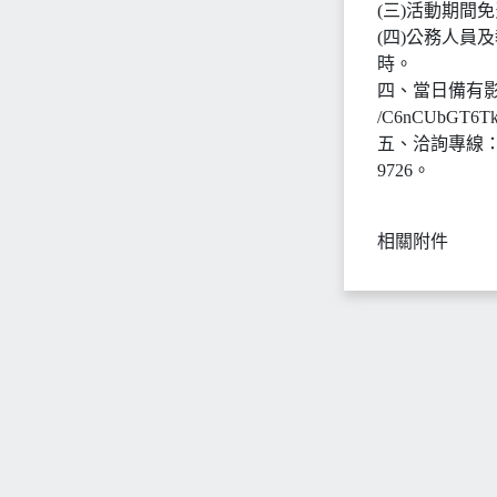
(三)活動期間
(四)公務人員
時。
四、當日備有影音直
/C6nCUbGT6T
五、洽詢專線：
9726。
相關附件