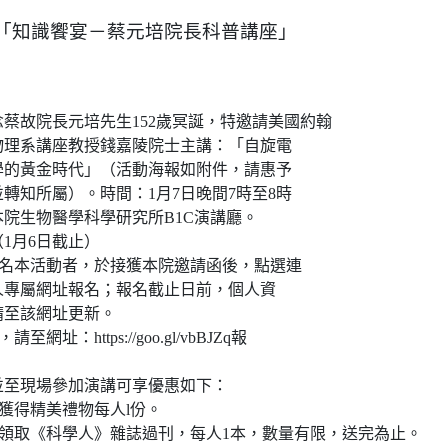
院「知識饗宴－蔡元培院長科普講座」
蔡故院長元培先生152歲冥誕，特邀請美國約翰
物理系講座教授錢嘉陵院士主講：「自旋電
學的黃金時代」（活動海報如附件，請惠予
轉知所屬）。時間：1月7日晚間7時至8時
本院生物醫學科學研究所B1C演講廳。
1月6日截止）
報名本活動者，於接獲本院邀請函後，點選連
人專屬網址報名；報名截止日前，個人資
請至該網址更新。
網址：https://goo.gl/vbBJZq報
並至現場參加演講可享優惠如下：
可獲得精美禮物每人l份。
可領取《科學人》雜誌過刊，每人1本，數量有限，送完為止。