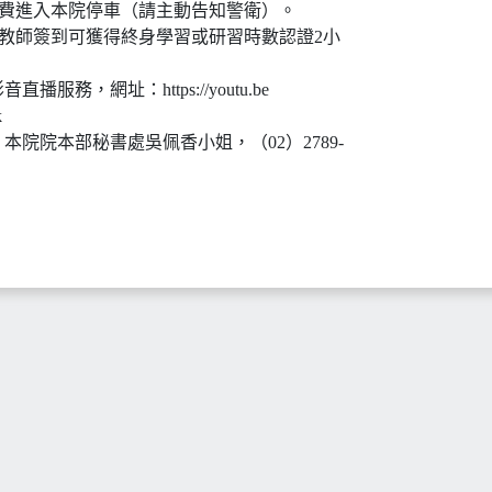
免費進入本院停車（請主動告知警衛）。
及教師簽到可獲得終身學習或研習時數認證2小
播服務，網址：https://youtu.be
k
本院院本部秘書處吳佩香小姐，（02）2789-