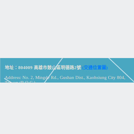
地址：804009 高雄市鼓山區明德路2號
(交通位置圖)
Address: No. 2, Mingde Rd., Gushan Dist., Kaohsiung City 804,
Taiwan (R.O.C.)
電話：07-5213258
(
分機表
)
傳真：07-5213259
【
Web_Phone_Call
】
瀏覽總計：
15324541
資訊安全
免責及隱私權宣告
版權所有：高雄市立鼓山高級中學