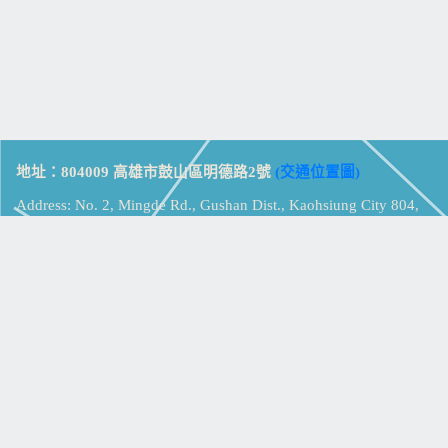
地址：804009 高雄市鼓山區明德路2號
(交通位置圖)
Address: No. 2, Mingde Rd., Gushan Dist., Kaohsiung City 804,
Taiwan (R.O.C.)
電話：07-5213258
(
分機表
)
傳真：07-5213259
【
Web_Phone_Call
】
瀏覽總計：
15358986
資訊安全
免責及隱私權宣告
版權所有：高雄市立鼓山高級中學
© Zsystem Design.