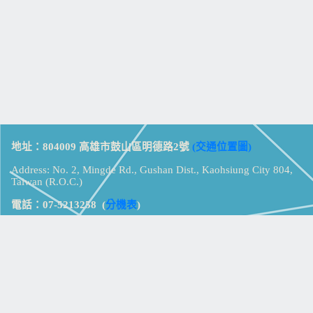
地址：804009 高雄市鼓山區明德路2號
(交通位置圖)
Address: No. 2, Mingde Rd., Gushan Dist., Kaohsiung City 804,
Taiwan (R.O.C.)
電話：07-5213258
(
分機表
)
傳真：07-5213259
【
Web_Phone_Call
】
瀏覽總計：
15427985
資訊安全
免責及隱私權宣告
版權所有：高雄市立鼓山高級中學