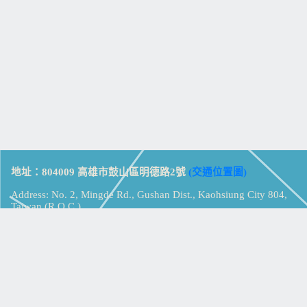
地址：804009 高雄市鼓山區明德路2號
(交通位置圖)
Address: No. 2, Mingde Rd., Gushan Dist., Kaohsiung City 804,
Taiwan (R.O.C.)
電話：07-5213258
(
分機表
)
傳真：07-5213259
【
Web_Phone_Call
】
瀏覽總計：
15318560
資訊安全
免責及隱私權宣告