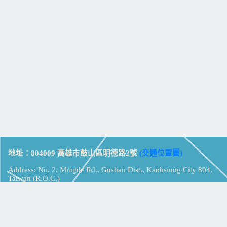
地址：804009 高雄市鼓山區明德路2號
(交通位置圖)
Address: No. 2, Mingde Rd., Gushan Dist., Kaohsiung City 804,
Taiwan (R.O.C.)
電話：07-5213258
(
分機表
)
傳真：07-5213259
【
Web_Phone_Call
】