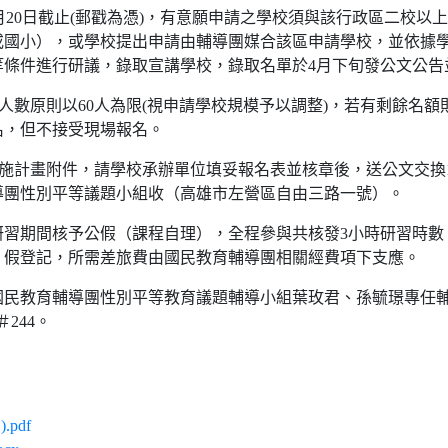
4月20日截止(郵戳為憑)，有意願申請之學校須與該行政區二校以
或國小），或學校提出申請由輔導團媒合該區申請學校，並依據
等條件進行研議，錄取宣講學校，錄取名單於4月下旬發公文公告
加人數原則以60人為限(視申請學校規模予以調整)，若有剩餘名
名，但不接受現場報名。
實施計畫附件，請學校承辦單位填妥報名表並核章後，送公文交換1
導團性別平等議題小組收（高雄市左營區自由三路一號）。
研習期間核予公假（課程自理），全程參與共核發3小時研習時數
）假登記，所需差旅費由國民教育輔導團相關經費項下支應。
國民教育輔導團性別平等教育議題輔導小組葉玫君、孫毓璟專任輔
6＃244。
.pdf