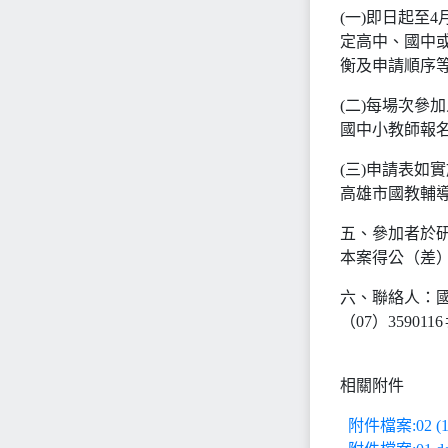
(一)即日起至
定高中、國中
衡及申請順序
(二)每場次參
國中小教師報
(三)申請表如
高雄市國教輔
五、參加者於
本案得公（差
六、聯絡人：
（07）359011
相關附件
附件檔案:02 (1)