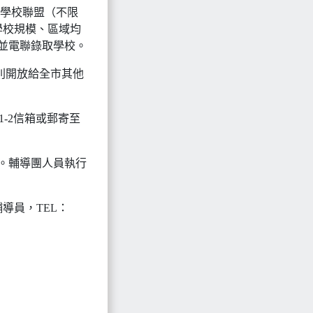
上學校聯盟（不限
學校規模、區域均
並電聯錄取學校。
額則開放給全市其他
-2信箱或郵寄至
。輔導團人員執行
導員，TEL：