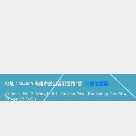
地址：804009 高雄市鼓山區明德路2號
(交通位置圖)
Address: No. 2, Mingde Rd., Gushan Dist., Kaohsiung City 804,
Taiwan (R.O.C.)
電話：07-5213258
(
分機表
)
傳真：07-5213259
【
Web_Phone_Call
】
瀏覽總計：
15331660