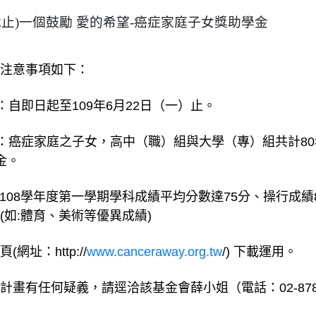
22截止)一個鼓勵 愛的希望-癌症家庭子女獎助學金
注意事項如下：
：自即日起至109年6月22日（一）止。
象：癌症家庭之子女，高中（職）組與大學（專）組共計8
金。
格:108學年度第一學期學科成績平均分數達75分、操行成績
(如:體育、美術等優異成績)
網址：http://
www.canceraway.org.tw
/) 下載運用。
畫有任何疑義，請逕洽該基金會薛小姐（電話：02-8787