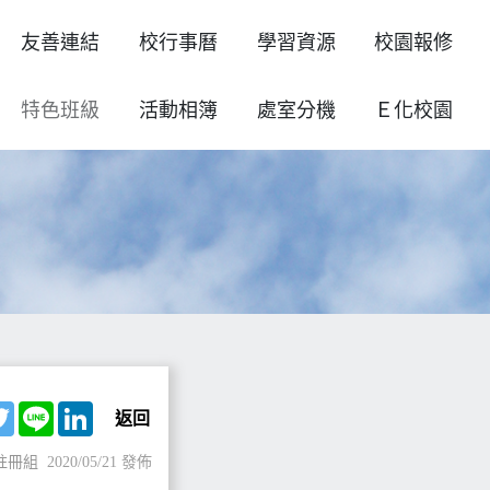
友善連結
校行事曆
學習資源
校園報修
特色班級
活動相簿
處室分機
Ｅ化校園
ebook
Twitter
Line
LinkedIn
返回
註冊組
2020/05/21 發佈