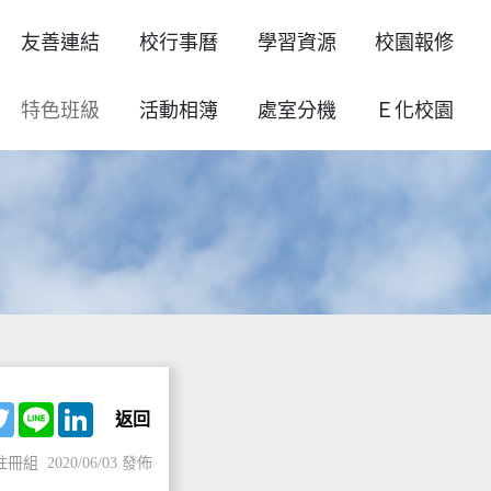
友善連結
校行事曆
學習資源
校園報修
特色班級
活動相簿
處室分機
Ｅ化校園
ebook
Twitter
Line
LinkedIn
返回
註冊組
2020/06/03 發佈