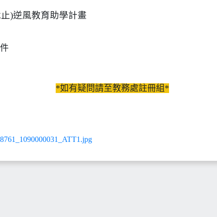
31截止)逆風教育助學計畫
件
*如有疑問請至教務處註冊組*
61_1090000031_ATT1.jpg