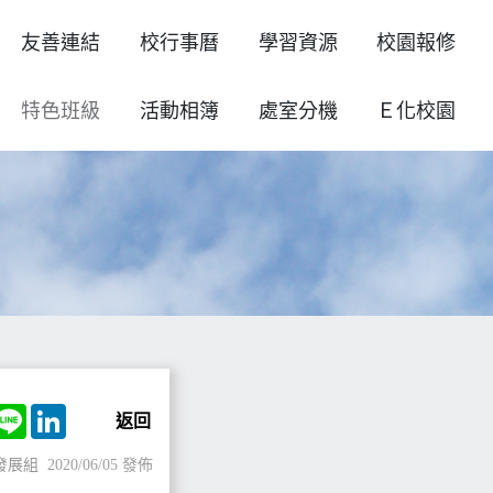
友善連結
校行事曆
學習資源
校園報修
特色班級
活動相簿
處室分機
Ｅ化校園
ok
witter
Line
LinkedIn
返回
發展組
2020/06/05 發佈