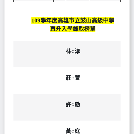
109
學年度高雄市立鼓山高級中學
直升入學錄取榜單
林○淳
莊○萱
許○勍
黃○庭