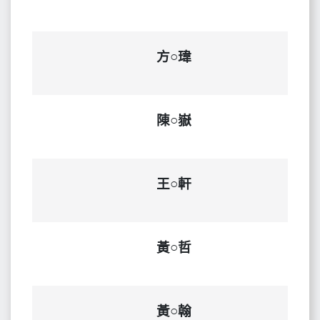
方○瑋
陳○嶽
王○軒
黃○哲
黃○翰