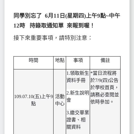
同學別忘了 6月11日(星期四)上午9點~中午
12時 持錄取通知單 來報到喔！
接下來重要事項，請特別注意：
時間
地點
事項
備註
1.領取新生
*當日流程將
資料手冊
於7/9(四)公告
於學校首頁，
2.新生說明
請務必查閱並
109.07.10(五)上午9
活動
會
依時參加。
點
中心
3.繳交畢業
證書、相
關資料