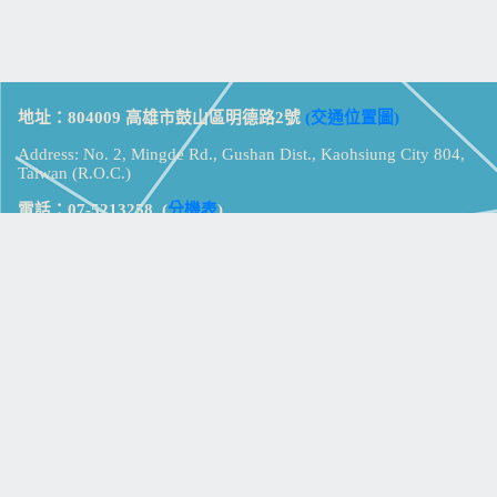
地址：804009 高雄市鼓山區明德路2號
(交通位置圖)
Address: No. 2, Mingde Rd., Gushan Dist., Kaohsiung City 804,
Taiwan (R.O.C.)
電話：07-5213258
(
分機表
)
傳真：07-5213259
【
Web_Phone_Call
】
瀏覽總計：
15373433
資訊安全
免責及隱私權宣告
版權所有：高雄市立鼓山高級中學
© Zsystem Design.