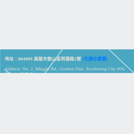
地址：804009 高雄市鼓山區明德路2號
(交通位置圖)
Address: No. 2, Mingde Rd., Gushan Dist., Kaohsiung City 804,
Taiwan (R.O.C.)
電話：07-5213258
(
分機表
)
傳真：07-5213259
【
Web_Phone_Call
】
瀏覽總計：
15378242
資訊安全
免責及隱私權宣告
版權所有：高雄市立鼓山高級中學
© Zsystem Design.