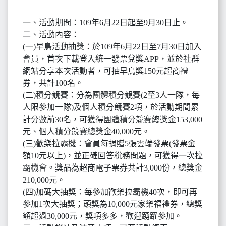
一、活動期間：109年6月22日起至9月30日止。
二、活動內容：
(一)早鳥活動抽獎：於109年6月22日至7月30日加入
會員，首次下載登入統一發票兌獎APP，並於社群
網站分享本次活動者，可抽早鳥獎150元超商禮
券，共計100名。
(二)積分競賽：分為團體積分競賽(2至3人一隊，每
人限參加一隊)及個人積分競賽2項，於活動期間累
計分數前30名，可獲得團體積分競賽總獎金153,000
元、個人積分競賽總獎金40,000元。
(三)歡樂拉霸機：會員每捐贈5張雲端發票(發票金
額10元以上)，並正確回答稅務問題，可獲得一次拉
霸機會。獎品為超商電子票券共計3,000份，總獎金
210,000元。
(四)加碼大抽獎：每參加歡樂拉霸機40次，即可再
參加1次大抽獎；頭獎為10,000元家樂福禮券，總獎
額超過30,000元，獎項多多，歡迎踴躍參加。