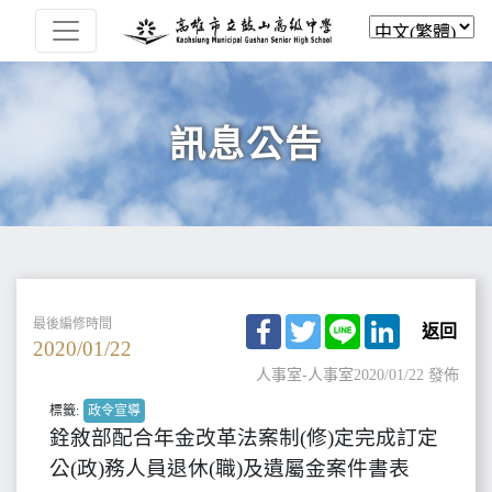
訊息公告
Facebook
Twitter
Line
LinkedIn
最後編修時間
返回
2020/01/22
人事室-人事室
2020/01/22 發佈
標籤:
政令宣導
銓敘部配合年金改革法案制(修)定完成訂定
公(政)務人員退休(職)及遺屬金案件書表