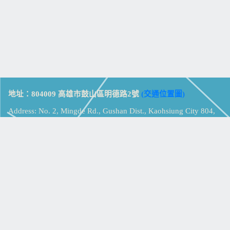
地址：804009 高雄市鼓山區明德路2號
(交通位置圖)
Address: No. 2, Mingde Rd., Gushan Dist., Kaohsiung City 804,
Taiwan (R.O.C.)
電話：07-5213258
(
分機表
)
傳真：07-5213259
【
Web_Phone_Call
】
瀏覽總計：
15355704
資訊安全
免責及隱私權宣告
版權所有：高雄市立鼓山高級中學
© Zsystem Design.