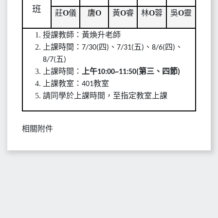
班
O
O
O
O
O
莊
儀
唐
黃
睿
林
蓉
吳
靈
授課教師：黃煥升老師
上課時間：
四
、
五
、
四
、
7/30(
)
7/31(
)
8/6(
)
五
8/7(
)
上課時間：
上午
第三、四節
10:00~11:50(
)
上課教室：
教室
401
請同學於上課時間，至指定教室上課
相關附件