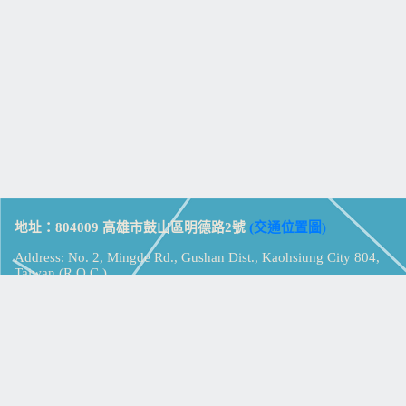
地址：804009 高雄市鼓山區明德路2號
(交通位置圖)
Address: No. 2, Mingde Rd., Gushan Dist., Kaohsiung City 804,
Taiwan (R.O.C.)
電話：07-5213258
(
分機表
)
傳真：07-5213259
【
Web_Phone_Call
】
瀏覽總計：
15354742
資訊安全
免責及隱私權宣告