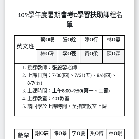
學年度暑期
會考
學習扶助
課程名
109
C
單
O
O
O
O
蔡
岷
張
銓
陳
行
林
蓉
英文班
O
O
芸
O
O
林
瑋
李
黃
柔
陳
霖
授課教師：張麗蓉老師
上課日期：
四
、
五
、
四
、
7/30(
)
7/31(
)
8/6(
)
五
8/7(
)
上課時間：
上午
第一、二節
8:00~9:50(
)
上課教室：
教室
401
請同學於上課時間，至指定教室上課
O
O
O
O
O
謝
宸
陳
蓁
李
慶
奚
博
蔡
岷
數學