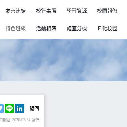
友善連結
校行事曆
學習資源
校園報修
特色班級
活動相簿
處室分機
Ｅ化校園
ebook
Twitter
Line
LinkedIn
返回
註冊組
2020/07/24 發佈