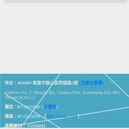
地址：804009 高雄市鼓山區明德路2號
(交通位置圖)
Address: No. 2, Mingde Rd., Gushan Dist., Kaohsiung City 804,
Taiwan (R.O.C.)
電話：07-5213258
(
分機表
)
傳真：07-5213259
【
Web_Phone_Call
】
瀏覽總計：
15366041