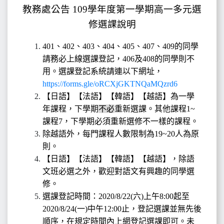
教務處公告 109學年度第一學期高一多元選
修選課說明
401、402、403、404、405、407、409的同學
請務必上線選課登記，406及408的同學則不
用。選課登記系統請連以下網址，
https://forms.gle/oRCXjGKTNQaMQzrd6
【日語】【法語】【韓語】【越語】為一學
年課程，下學期
不必
重新選課。其他課程1~
課程7，下學期必須重新選修不一樣的課程。
除越語外，每門課程人數限制為19~20人為原
則。
【日語】【法語】【韓語】【越語】，除語
文班必選之外，歡迎對語文有興趣的同學選
修。
選課登記時間：2020/8/22(六)上午8:00起至
2020/8/24(一)中午12:00止，登記選課並無先後
順序，在規定時間內上網登記選課即可。未