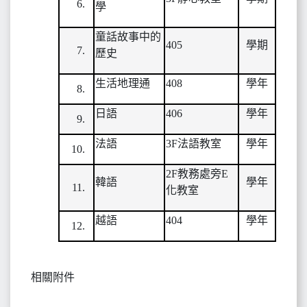
學
童話故事中的
405
學期
歷史
生活地理通
408
學年
日語
406
學年
法語
3F
法語教室
學年
2F
教務處旁E
韓語
學年
化教室
越語
404
學年
相關附件