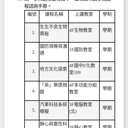
程諮詢手冊。
編號
課程名稱
上課教室
學制
生生不息生物
4F
生物教室
學期
奧秘
國防領導與溝
1F
國防教室
學期
通
4F
國中E化教
地方文化探索
學期
室109
「英」樂透視
4F
多功能分組
學期
鏡
教室
汽車科技系統
3F
電腦教室
學期
模擬
(北)
靜心與靈性科
3F
靜心教室
學期