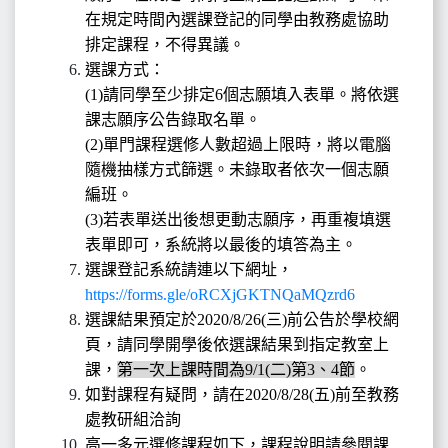
在規定時間內選課登記的同學由教務處協助
排定課程，不得異議。
選課方式：
(1)請同學至少排定6個志願填入表單。將依選
課志願序公告錄取名單。
(2)單門課程選修人數超過上限時，將以電腦
隨機抽樣方式篩選。未錄取者依次一個志願
編班。
(3)若表單送出後想更動志願序，再重複填選
表單即可，系統將以最後的填答為主。
選課登記系統請連以下網址，
https://forms.gle/oRCXjGKTNQaMQzrd6
選課結果預定於2020/8/26(三)前公告於學校網
頁，請同學開學後依選課結果到指定教室上
課，
第一次上課時間為9/1(二)第3、4節
。
如對課程有疑問，請在2020/8/28(五)前至教務
處教研組洽詢
高一多元選修課程如下，課程說明請參閱課